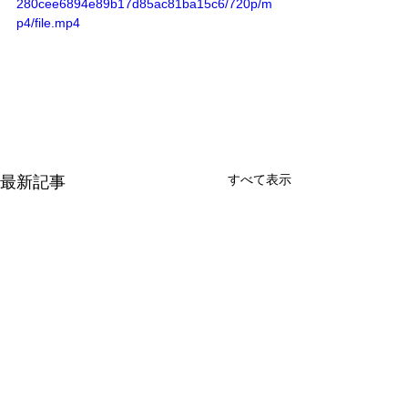
280cee6894e89b17d85ac81ba15c6/720p/m
p4/file.mp4
すべて表示
最新記事