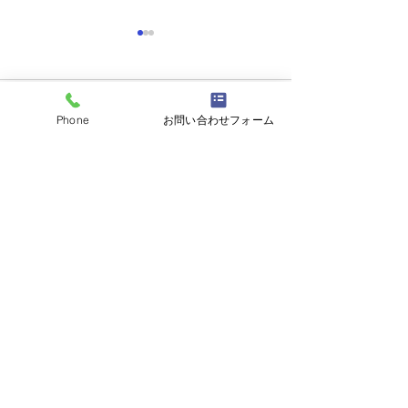
コメント
Phone
お問い合わせフォーム
コメントを追加…
阿見町アパート塗装工事
流山市🏡屋根カ
👷
👷
茨城県内全域、関東地域の
外壁塗装・屋根工事対応いたします。
塗装工事業 茨城県知事許可（般-04）
第37877号
株式会社富士塗装工房
TEL.0297-85-6030
FAX.0297-85-6031