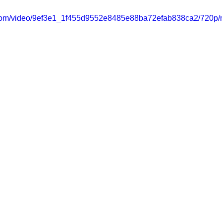
ic.com/video/9ef3e1_1f455d9552e8485e88ba72efab838ca2/720p/