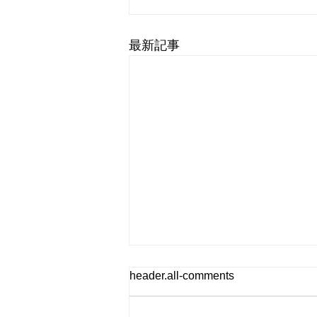
最新記事
header.all-comments