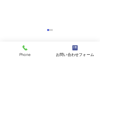
Phone
お問い合わせフォーム
コメント
コメントを追加…
阿見町アパート塗装工事
流山市🏡屋根カ
👷
👷
茨城県内全域、関東地域の
外壁塗装・屋根工事対応いたします。
塗装工事業 茨城県知事許可（般-04）
第37877号
株式会社富士塗装工房