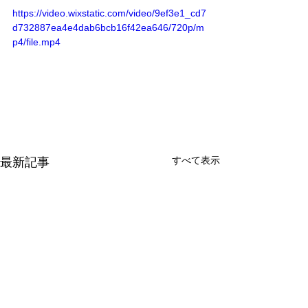
https://video.wixstatic.com/video/9ef3e1_cd7
d732887ea4e4dab6bcb16f42ea646/720p/m
p4/file.mp4
すべて表示
最新記事