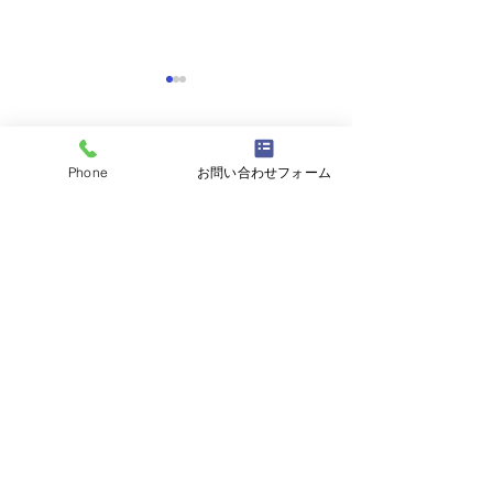
コメント
Phone
お問い合わせフォーム
コメントを追加…
阿見町アパート塗装工事
流山市🏡屋根カ
👷
👷
茨城県内全域、関東地域の
外壁塗装・屋根工事対応いたします。
塗装工事業 茨城県知事許可（般-04）
第37877号
株式会社富士塗装工房