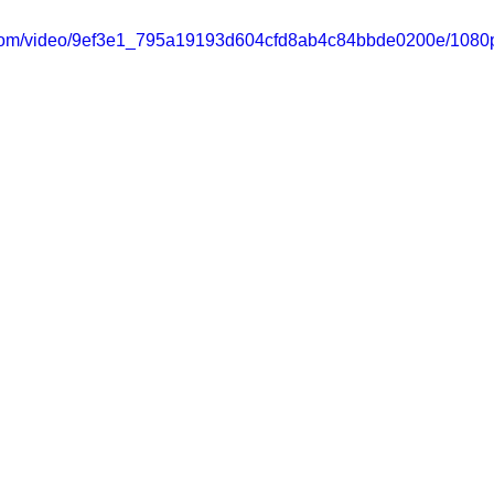
ic.com/video/9ef3e1_795a19193d604cfd8ab4c84bbde0200e/1080p