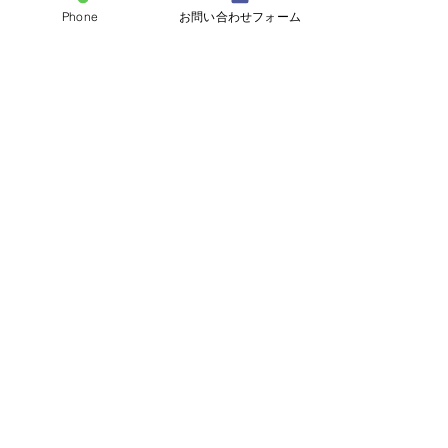
Phone
お問い合わせフォーム
コメント
コメントを追加…
阿見町アパート塗装工事
流山市🏡屋根カ
👷
👷
茨城県内全域、関東地域の
外壁塗装・屋根工事対応いたします。
塗装工事業 茨城県知事許可（般-04）
第37877号
株式会社富士塗装工房
TEL.0297-85-6030