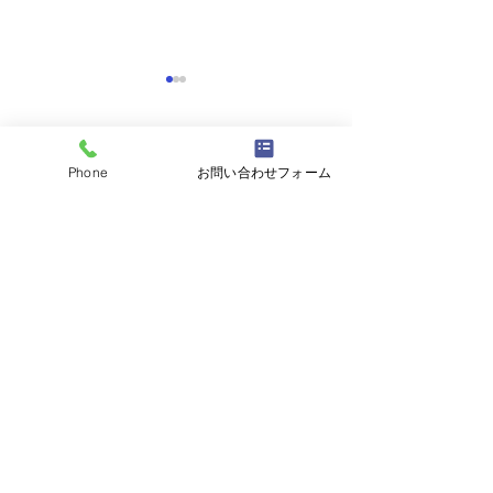
コメント
Phone
お問い合わせフォーム
コメントを追加…
阿見町アパート塗装工事
流山市🏡屋根カ
👷
👷
茨城県内全域、関東地域の
外壁塗装・屋根工事対応いたします。
塗装工事業 茨城県知事許可（般-04）
第37877号
株式会社富士塗装工房