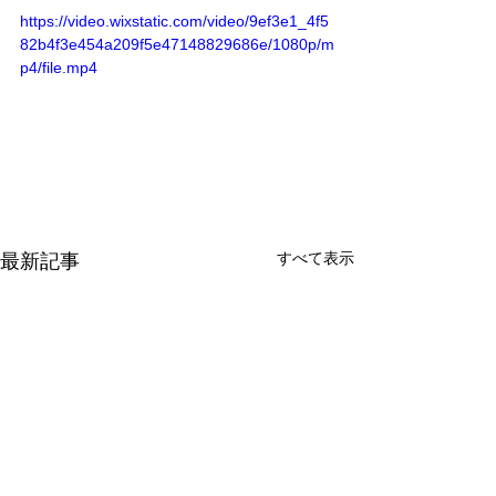
https://video.wixstatic.com/video/9ef3e1_4f5
82b4f3e454a209f5e47148829686e/1080p/m
p4/file.mp4
すべて表示
最新記事