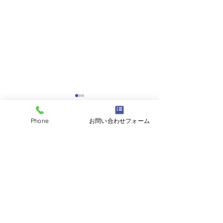
Phone
お問い合わせフォーム
コメント
コメントを追加…
阿見町アパート塗装工事
流山市🏡屋根カ
👷
👷
茨城県内全域、関東地域の